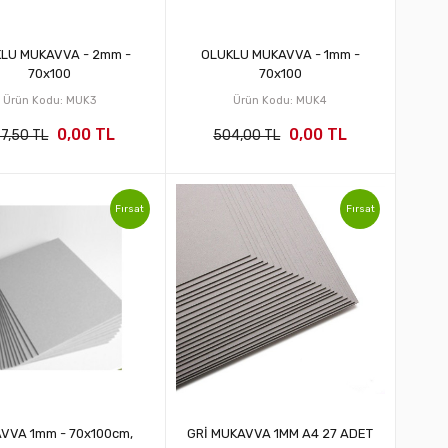
LU MUKAVVA - 2mm -
OLUKLU MUKAVVA - 1mm -
70x100
70x100
Ürün Kodu: MUK3
Ürün Kodu: MUK4
0,00 TL
0,00 TL
7,50 TL
504,00 TL
Fırsat
Fırsat
VVA 1mm - 70x100cm,
GRİ MUKAVVA 1MM A4 27 ADET