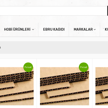
HOBİ ÜRÜNLERİ
EBRU KAĞIDI
MARKALAR
K
a
Fırsat
Fırsat