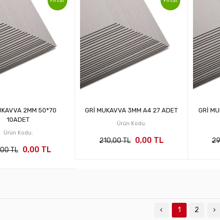
Fırsat
Fırsat
UKAVVA 2MM 50*70
GRİ MUKAVVA 3MM A4 27 ADET
GRİ M
10ADET
Ürün Kodu:
Ürün Kodu:
0,00 TL
210,00 TL
29
0,00 TL
00 TL
‹
1
2
›