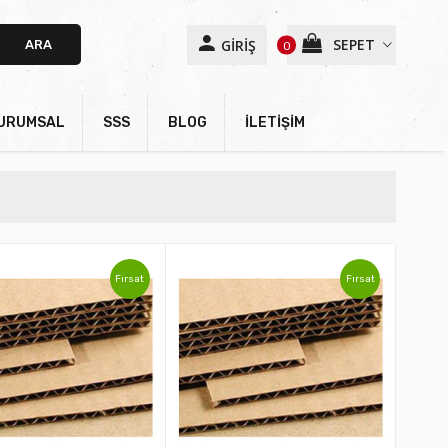
SEPET
GİRİŞ
ARA
0
URUMSAL
SSS
BLOG
İLETİŞİM
Fırsat
Fırsat