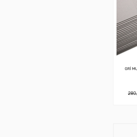
GRİ M
280,