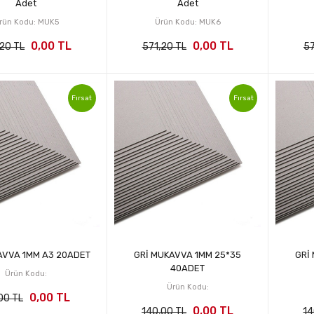
Adet
Adet
rün Kodu: MUK5
Ürün Kodu: MUK6
0,00 TL
0,00 TL
,20 TL
571,20 TL
57
Fırsat
Fırsat
AVVA 1MM A3 20ADET
GRİ MUKAVVA 1MM 25*35
GRİ
40ADET
Ürün Kodu:
Ürün Kodu:
0,00 TL
00 TL
0,00 TL
140,00 TL
14