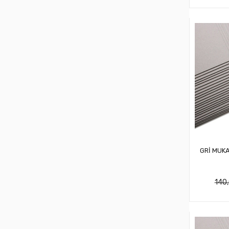
GRİ MUK
140