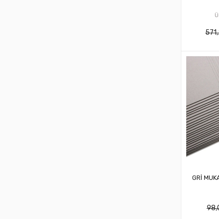
Ü
571
GRİ MUK
98,