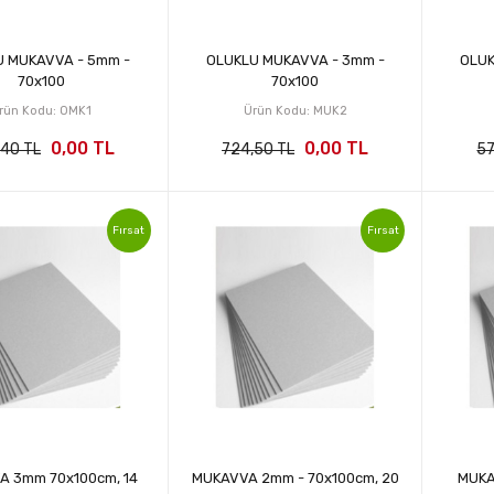
U MUKAVVA - 5mm -
OLUKLU MUKAVVA - 3mm -
OLUK
70x100
70x100
rün Kodu: OMK1
Ürün Kodu: MUK2
0,00 TL
0,00 TL
,40 TL
724,50 TL
57
Fırsat
Fırsat
A 3mm 70x100cm, 14
MUKAVVA 2mm - 70x100cm, 20
MUKA