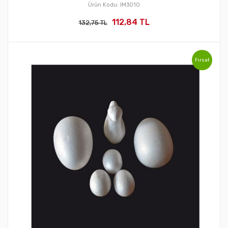
Ürün Kodu: IM3010
112,84 TL
132,75 TL
Fırsat