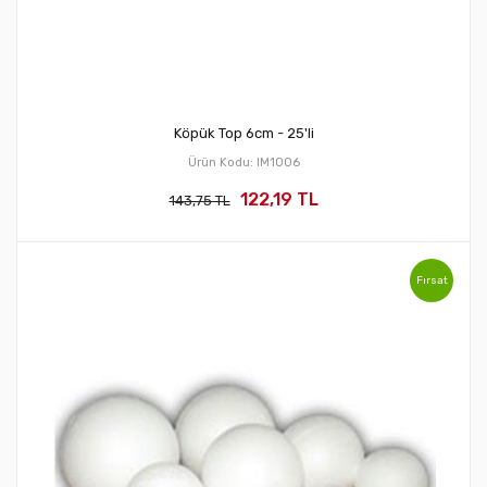
Köpük Top 6cm - 25'li
Ürün Kodu: IM1006
122,19 TL
143,75 TL
Fırsat