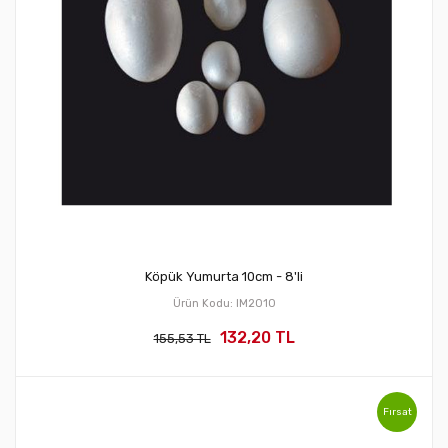
Köpük Yumurta 10cm - 8'li
Ürün Kodu: IM2010
132,20 TL
155,53 TL
Fırsat