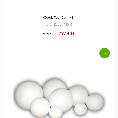
Köpük Top 15cm - 1'li
Ürün Kodu: IT1015
79,18 TL
87,98 TL
Fırsat