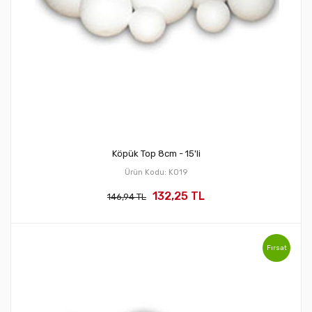
Köpük Top 8cm - 15'li
Ürün Kodu: KO19
132,25 TL
146,94 TL
Fırsat