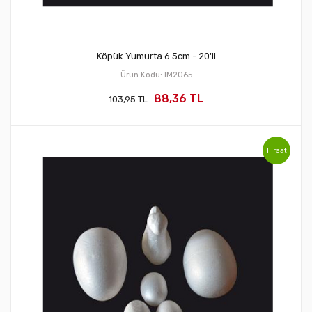
Köpük Yumurta 6.5cm - 20'li
Ürün Kodu: IM2065
88,36 TL
103,95 TL
Fırsat