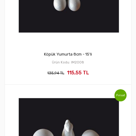
Köpük Yumurta 8cm - 15'li
Ürün Kodu: IM2008
115,55 TL
135,94 TL
Fırsat