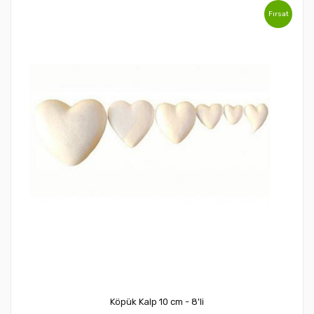
Fırsat
Köpük Kalp 10 cm - 8'li