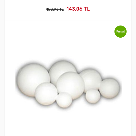
143,06 TL
158,96 TL
Fırsat