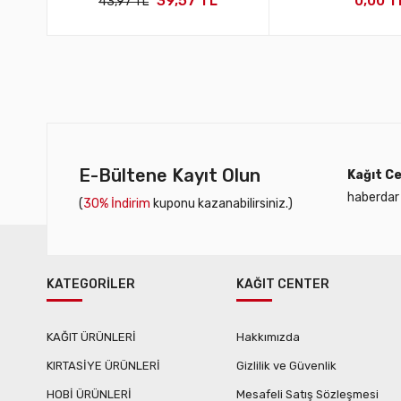
39,57 TL
0,00 T
43,97 TL
E-Bültene Kayıt Olun
Kağıt Ce
haberdar 
(
30% İndirim
kuponu kazanabilirsiniz.)
KATEGORİLER
KAĞIT CENTER
KAĞIT ÜRÜNLERİ
Hakkımızda
KIRTASİYE ÜRÜNLERİ
Gizlilik ve Güvenlik
HOBİ ÜRÜNLERİ
Mesafeli Satış Sözleşmesi