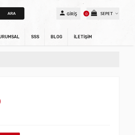
SEPET
GİRİŞ
ARA
0
URUMSAL
SSS
BLOG
İLETİŞİM
)