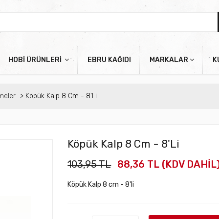
HOBİ ÜRÜNLERİ
EBRU KAĞIDI
MARKALAR
K
meler
Köpük Kalp 8 Cm - 8'li
Köpük Kalp 8 Cm - 8'li
103,95 TL
88,36 TL (KDV DAHİL
Köpük Kalp 8 cm - 8'li