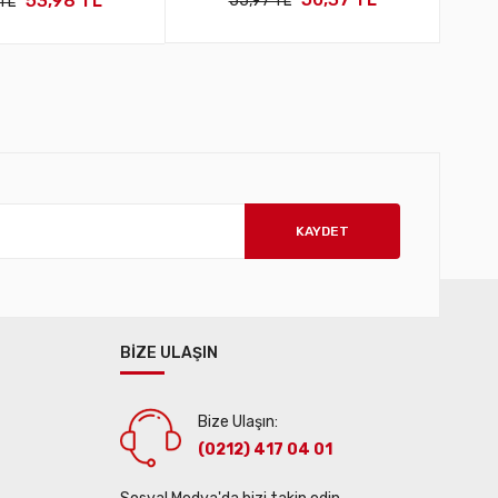
53,98 TL
55,97 TL
TL
KAYDET
BİZE ULAŞIN
Bize Ulaşın:
(0212) 417 04 01