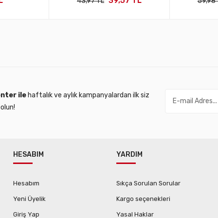
L
39,57 TL
43,97 TL
59,98 
nter ile
haftalık ve aylık kampanyalardan ilk siz
olun!
HESABIM
YARDIM
Hesabım
Sıkça Sorulan Sorular
Yeni Üyelik
Kargo seçenekleri
Giriş Yap
Yasal Haklar