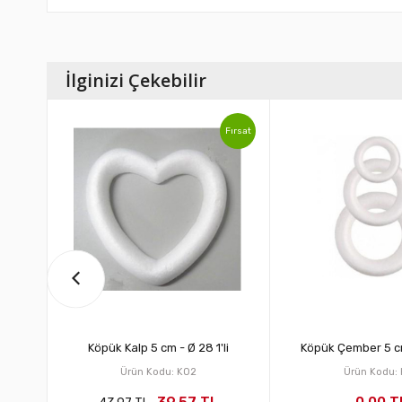
İlginizi Çekebilir
Fırsat
Fırsat
li
Köpük Kalp 5 cm - Ø 28 1'li
Köpük Çember 5 cm 
Ürün Kodu: KO2
Ürün Kodu: