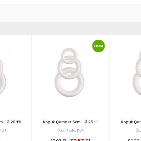
Fırsat
- Ø 20 1'li
Köpuk Çember 5cm - Ø 25 1'li
Köpük Çemb
 KO3
Ürün Kodu: KO4
Ür