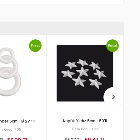
Fırsat
Fırsat
Köpük Yıldız 5cm - 50'li
er 5cm - Ø 29 1'li
Ürün Kodu: KO6
ün Kodu: KO5
50,37 TL